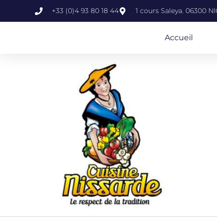
+33 (0)4 93 80 18 44
1 cours Saleya. 06300 N
Accueil