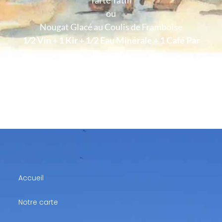
Tarte Tatin
ou
Nougat Glacé au Coulis de Framboise
1⁄2 Vin + 1 Kir + 1⁄2 Eau Minérale + 1 Café Par
Personne
Accueil
Notre carte